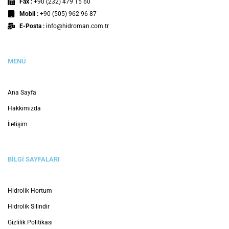
Fax :
+90 (232) 479 15 60
Mobil :
+90 (505) 962 96 87
E-Posta :
info@hidroman.com.tr
MENÜ
Ana Sayfa
Hakkımızda
İletişim
BİLGİ SAYFALARI
Hidrolik Hortum
Hidrolik Silindir
Gizlilik Politikası