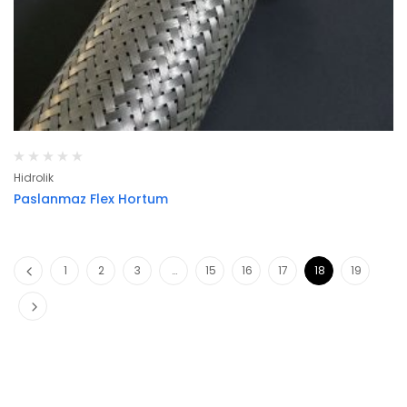
Hidrolik
Paslanmaz Flex Hortum
1
2
3
…
15
16
17
18
19