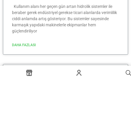
Kullanım alanı her geçen gün artan hidrolik sistemler ile
beraber gerek endüstriyel gerekse ticari alanlarda verimlilik
ciddi anlamda artış gösteriyor. Bu sistemler sayesinde
karmaşık yapıdaki makinelerle ekipmanlar hem
güçlendiriliyor
DAHA FAZLASI
Hidrolik Piston Nedir?
Hidrolik sistemlerin aktif olarak kullanılmaya başladığı
zamanlardan itibaren gerek bu sistemler gerekse içlerinde
yer alan hidrolik piston ile alakalı akıllarda farklı soru
işaretleri belirlemeye başlamış durumda. Birbirinden farklı
endüstriyel alanlarda
DAHA FAZLASI