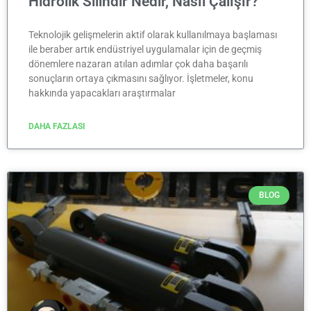
Hidrolik Silindir Nedir, Nasıl Çalışır?
Teknolojik gelişmelerin aktif olarak kullanılmaya başlaması
ile beraber artık endüstriyel uygulamalar için de geçmiş
dönemlere nazaran atılan adımlar çok daha başarılı
sonuçların ortaya çıkmasını sağlıyor. İşletmeler, konu
hakkında yapacakları araştırmalar
DAHA FAZLASI
BLOG