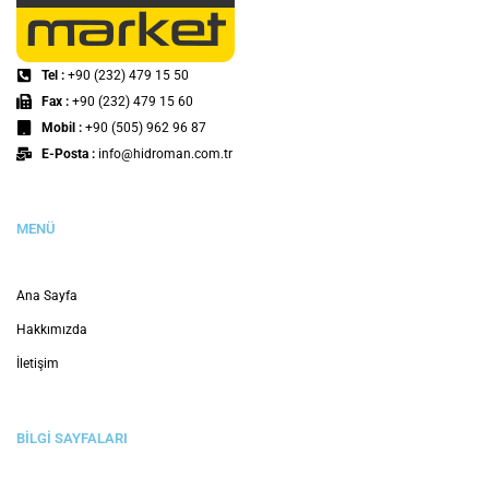
Hidrolik Hortum Çeşitleri ve Özellikleri
Çeşitli endüstriyel uygulama kapsamında hidrolik sistemler
gerek güç iletimi gerekse kontrolü amacı ile sıklıkla tercih
edilirler. Hidrolik hortum ise hidrolik sistemlerin temel
bileşenlerinden bir tanesi olarak bilinirler. Bu hortumlar
DAHA FAZLASI
BLOG