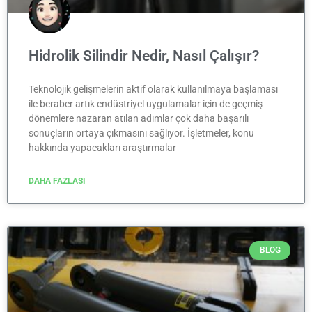
Hidrolik Silindir Nedir, Nasıl Çalışır?
Teknolojik gelişmelerin aktif olarak kullanılmaya başlaması
ile beraber artık endüstriyel uygulamalar için de geçmiş
dönemlere nazaran atılan adımlar çok daha başarılı
sonuçların ortaya çıkmasını sağlıyor. İşletmeler, konu
hakkında yapacakları araştırmalar
DAHA FAZLASI
BLOG