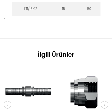
1″11/16-12
15
50
“
İlgili Ürünler