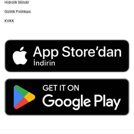
Hidrolik Silindir Seçiminde Dikkat
Edilecek Hususlar Nelerdir?
Hidrolik silindir seçiminde dikkat edilmesi gereken maddeleri
içeren bu yazımızın sizlere faydalı olmasını ümit ediyoruz.
Silindir ile ilgili daha önce yayınladığımız Hidrolik Silindir
Nedir, Nasıl Çalışır? içeriğimize göz atabilir ve
DAHA FAZLASI
BLOG