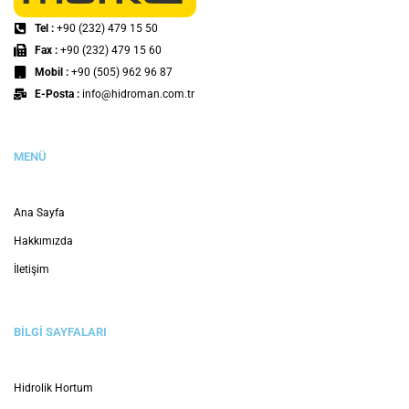
Hidrolik Silindir Nedir, Nasıl Çalışır?
Teknolojik gelişmelerin aktif olarak kullanılmaya başlaması
ile beraber artık endüstriyel uygulamalar için de geçmiş
dönemlere nazaran atılan adımlar çok daha başarılı
sonuçların ortaya çıkmasını sağlıyor. İşletmeler, konu
hakkında yapacakları araştırmalar
DAHA FAZLASI
BLOG