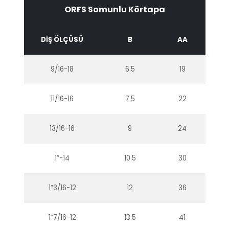
ORFS Somunlu Körtapa
DİŞ ÖLÇÜSÜ
B
AA
9/16-18
6.5
19
11/16-16
7.5
22
13/16-16
9
24
1″-14
10.5
30
1″3/16-12
12
36
1″7/16-12
13.5
41