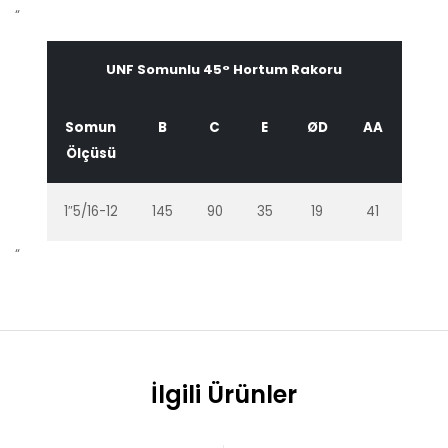
“
UNF Somunlu 45° Hortum Rakoru
Somun
B
C
E
ØD
AA
Ölçüsü
1″5/16-12
145
90
35
19
41
“
İlgili Ürünler