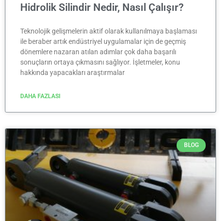
Hidrolik Silindir Nedir, Nasıl Çalışır?
Teknolojik gelişmelerin aktif olarak kullanılmaya başlaması
ile beraber artık endüstriyel uygulamalar için de geçmiş
dönemlere nazaran atılan adımlar çok daha başarılı
sonuçların ortaya çıkmasını sağlıyor. İşletmeler, konu
hakkında yapacakları araştırmalar
DAHA FAZLASI
BLOG