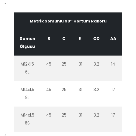
“
Metrik Somunlu 90° Hortum Rakoru
Somun
B
C
E
ØD
AA
Ölçüsü
M12x1,5
45
25
31
3.2
14
6L
M14x1,5
45
25
31
3.2
17
8L
M14x1,5
45
25
31
3.2
17
6S
“