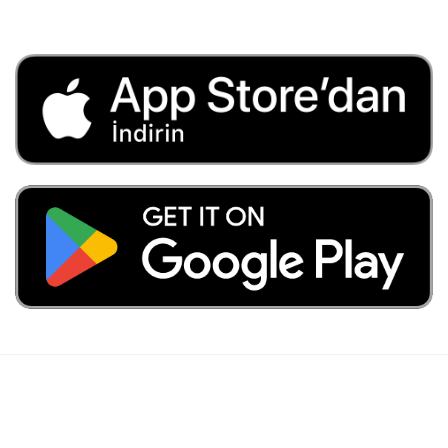
Hidrolik Silindir Seçiminde Dikkat
Edilecek Hususlar Nelerdir?
Hidrolik silindir seçiminde dikkat edilmesi gereken maddeleri
içeren bu yazımızın sizlere faydalı olmasını ümit ediyoruz.
Silindir ile ilgili daha önce yayınladığımız Hidrolik Silindir
Nedir, Nasıl Çalışır? içeriğimize göz atabilir ve
DAHA FAZLASI
BLOG