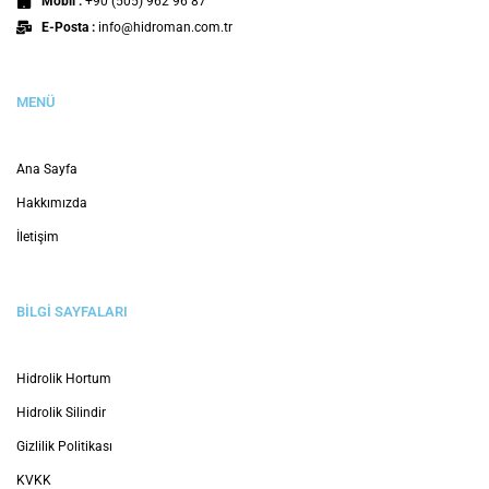
Teknolojik gelişmelerin aktif olarak kullanılmaya başlaması
ile beraber artık endüstriyel uygulamalar için de geçmiş
dönemlere nazaran atılan adımlar çok daha başarılı
sonuçların ortaya çıkmasını sağlıyor. İşletmeler, konu
hakkında yapacakları araştırmalar
DAHA FAZLASI
BLOG