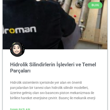
BLOG
Hidrolik Silindirlerin İşlevleri ve Temel
Parçaları
Hidrolik sistemlerin içerisinde yer alan en önemli
parçalardan bir tanesi olan hidrolik silindir modelleri,
üzerine gelmiş olan sıvı basıncını piston mekanizması ile
birlikte hareket enerjisine çevirir. Basınç ile mekanik enerji
DAHA FAZLASI