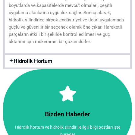
boyutlarda ve kapasitelerde mevcut olmaları, çeşitli
uygulama alanlarına uygunluk sağlar. Sonuç olarak,
hidrolik silindirler, birçok endüstriyel ve ticari uygulamada
güçlü ve güvenilir bir seçenek olarak öne çıkar. Hareketli
parçaların etkili bir şekilde kontrol edilmesi ve güç
aktarımı için mükemmel bir çözümdürler.
Hidrolik Hortum
Tıkla!
burada!
Bizden Haberler
Hidrolik hortum ve hidrolik silindir ile ilgili bilgi postları işte
Hidrolik hortum ve hidrolik silindir ile ilgili bilgi postları işte
Bizden Haberler
burada!