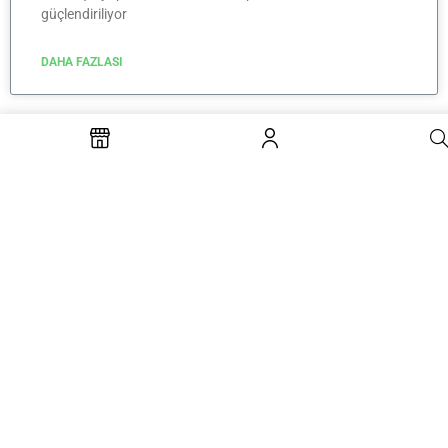
güçlendiriliyor
DAHA FAZLASI
Hidrolik Piston Nedir?
Hidrolik sistemlerin aktif olarak kullanılmaya başladığı
zamanlardan itibaren gerek bu sistemler gerekse içlerinde
yer alan hidrolik piston ile alakalı akıllarda farklı soru
işaretleri belirlemeye başlamış durumda. Birbirinden farklı
endüstriyel alanlarda
DAHA FAZLASI